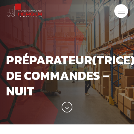
Navigation
rapide
Ouvrir
la
navigat
du
site
PRÉPARATEUR(TRICE
DE COMMANDES –
NUIT