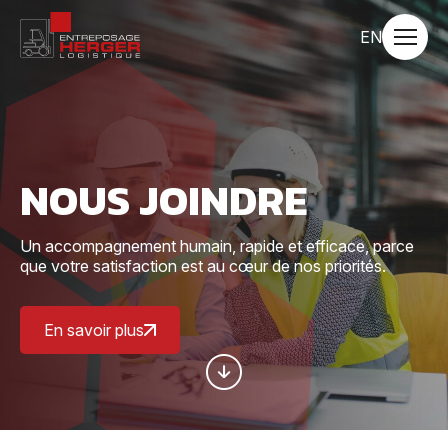
Navigation
rapide
Switch
EN
Ouvrir
language
la
navigat
to
du
English.
site
NOUS JOINDRE
Un accompagnement humain, rapide et efficace, parce
que votre satisfaction est au cœur de nos priorités.
En savoir plus