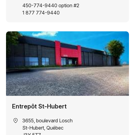
450-774-9440 option #2
1 877 774-9440
Entrepôt St-Hubert
Adresse
3655, boulevard Losch
:
St-Hubert, Québec